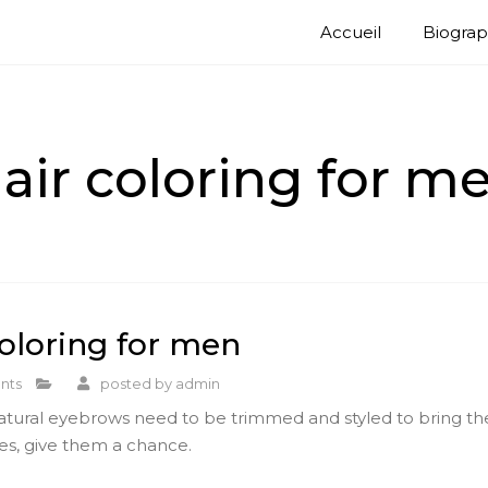
Accueil
Biograp
air coloring for m
coloring for men
nts
posted by
admin
atural eyebrows need to be trimmed and styled to bring th
es, give them a chance.