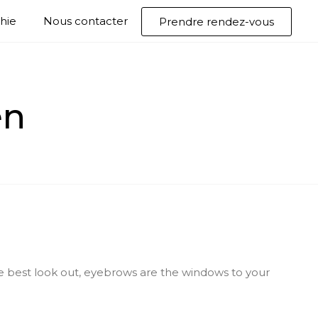
hie
Nous contacter
Prendre rendez-vous
en
e best look out, eyebrows are the windows to your